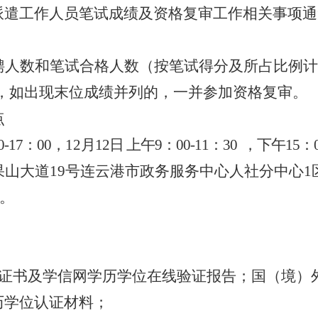
派遣工作人员
笔试成绩及
资格复审工作相关事项通
聘人数和笔试合格人数（按笔试得分及所占比例计
，如出现末位成绩并列的，一并参加资格复审。
点
0
-17
：
0
0
，
12
月
12
日
上午
9
：
00
-
1
1
：
30
，
下午
15
：
果山大道
19
号连云港市政务服务中心人社分中心
1
。
证书及学信网学历学位在线验证报告；国（境）
历学位认证材料；