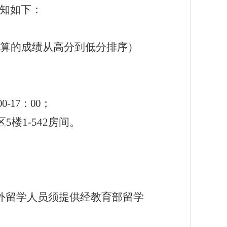
知如下：
算的成绩从高分到低分排序）
00
-17
：
0
0
；
区
5
楼
1-542
房间。
外留学人员须提供经教育部留学