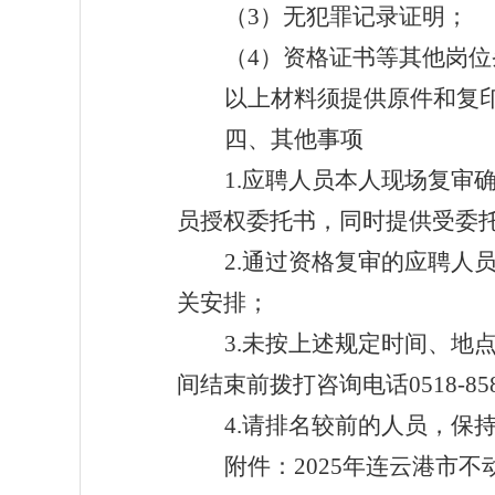
（
3
）无犯罪记录证明；
（
4
）资格证书等其他岗位
以上材料须提供原件和复
四、其他事项
1.
应聘人员本人现场复审
员授权委托书，同时提供受委
2
.
通过资格复审的应聘人
关安排；
3
.
未按上述规定时间、地
间结束前拨打咨询电话
0518-85
4
.
请排名较前的人员，保
附件：
2025
年连云港市不