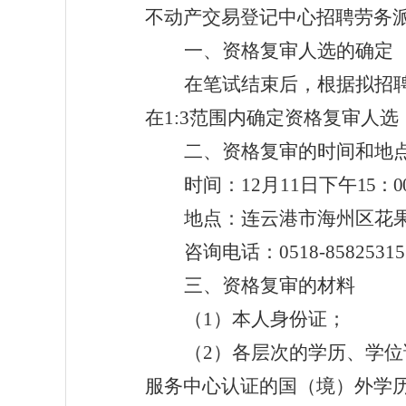
不动产交易登记中心招聘劳务
一、资格复审人选的确定
在笔试结束后，根据拟招
在
1:3
范围内确定资格复审人选
二、资格复审的时间和地
时间：
12
月
11
日下午
15
：
0
地点：
连云港市海州区花
咨询电话：
0518-85825315
三、资格复审的材料
（
1
）本人身份证；
（
2
）各层次的学历、学位
服务中心认证的国（境）外学